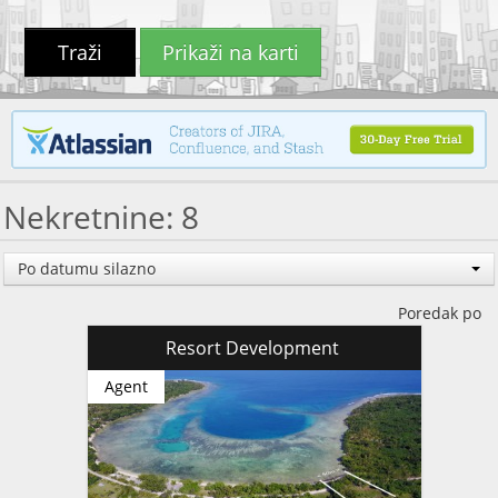
Traži
Prikaži na karti
Nekretnine: 8
Po datumu silazno
Poredak po
Resort Development
Agent