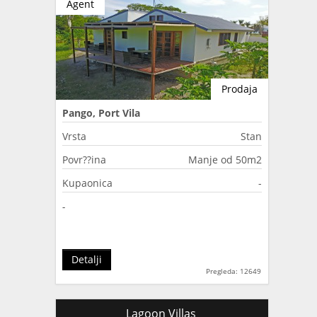
Agent
Prodaja
Pango, Port Vila
Vrsta
Stan
Povr??ina
Manje od 50m2
Kupaonica
-
-
Detalji
Pregleda: 12649
Lagoon Villas