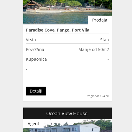
Prodaja
Paradise Cove, Pango, Port Vila
Vrsta
Stan
Povr??ina
Manje od 50m2
Kupaonica
-
-
Detalji
Pregleda: 12470
Ocean View House
Agent