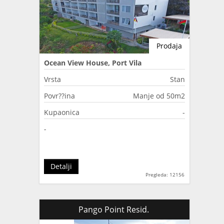
Prodaja
Ocean View House, Port Vila
Vrsta
Stan
Povr??ina
Manje od 50m2
Kupaonica
-
-
Detalji
Pregleda: 12156
Pango Point Resid.