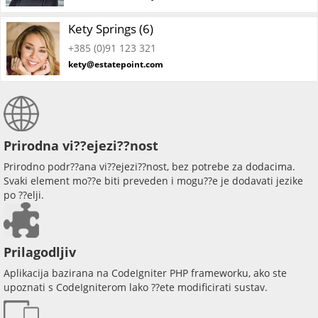
Kety Springs (6)
+385 (0)91 123 321
kety@estatepoint.com
Prirodna vi??ejezi??nost
Prirodno podr??ana vi??ejezi??nost, bez potrebe za dodacima.
Svaki element mo??e biti preveden i mogu??e je dodavati jezike
po ??elji.
Prilagodljiv
Aplikacija bazirana na CodeIgniter PHP frameworku, ako ste
upoznati s CodeIgniterom lako ??ete modificirati sustav.