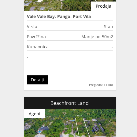
Prodaja
Vale Vale Bay, Pango, Port Vila
Vrsta
Stan
Povr??ina
Manje od 50m2
Kupaonica
-
-
Detalji
Pregleda: 11100
Beachfront Land
Agent