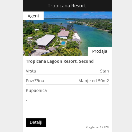
Tropicana Resort
Agent
Prodaja
Tropicana Lagoon Resort, Second
Lagoon, Port Vila, Vanuatu
Vrsta
Stan
Povr??ina
Manje od 50m2
Kupaonica
-
-
Detalji
Pregleda: 12120