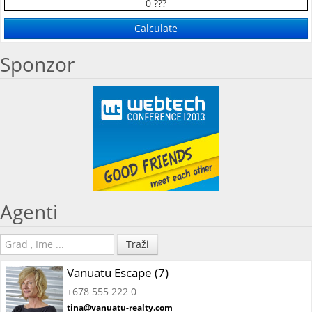
0 ???
Sponzor
Agenti
Traži
Vanuatu Escape (7)
+678 555 222 0
tina@vanuatu-realty.com