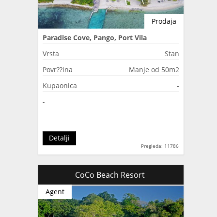
Prodaja
Paradise Cove, Pango, Port Vila
Vrsta
Stan
Povr??ina
Manje od 50m2
Kupaonica
-
-
Detalji
Pregleda: 11786
CoCo Beach Resort
Agent