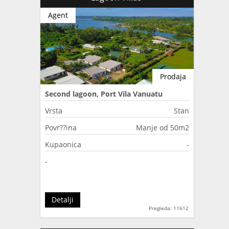
Agent
Prodaja
Second lagoon, Port Vila Vanuatu
Vrsta
Stan
Povr??ina
Manje od 50m2
Kupaonica
-
-
Detalji
Pregleda: 11612