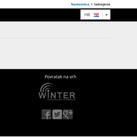
Naslovnica
>
Izdvojene
TOGGLE DRO
HR
Povratak na vrh