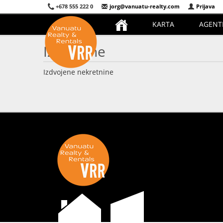
+678 555 222 0
jorg@vanuatu-realty.com
Prijava
KARTA
AGENT
Izdvojene
Izdvojene nekretnine