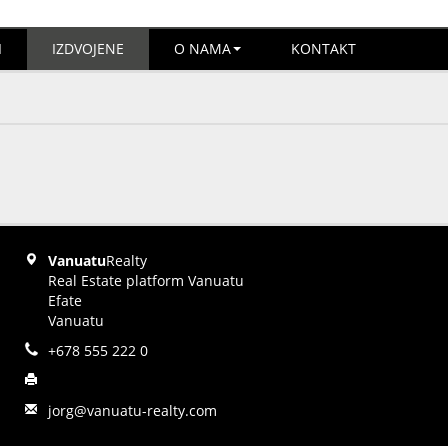
I
IZDVOJENE
O NAMA
KONTAKT
Vanuatu
Realty
Real Estate platform Vanuatu
Efate
Vanuatu
+678 555 222 0
jorg@vanuatu-realty.com