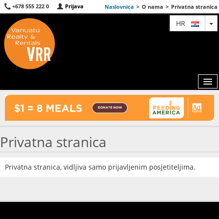
+678 555 222 0
Prijava
Naslovnica
>
O nama
>
Privatna stranica
T
HR
KARTA
Privatna stranica
AGENTI
IZDVOJENE
Privatna stranica, vidljiva samo prijavljenim posjetiteljima.
O NAMA
KONTAKT