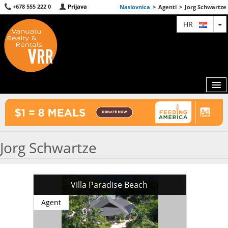
+678 555 222 0
Prijava
Naslovnica
>
Agenti
>
Jorg Schwartze
T
HR
KARTA
Jorg Schwartze
AGENTI
IZDVOJENE
Villa Paradise Beach
O NAMA
Agent
KONTAKT