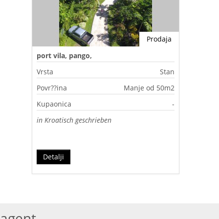
Prodaja
port vila, pango,
Vrsta
Stan
Povr??ina
Manje od 50m2
Kupaonica
-
in Kroatisch geschrieben
Detalji
agent