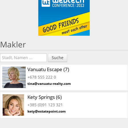
Makler
Suche
Vanuatu Escape (7)
+678 555 222 0
tina@vanuatu-realty.com
Kety Springs (6)
+385 (0)91 123 321
kety@estatepoint.com