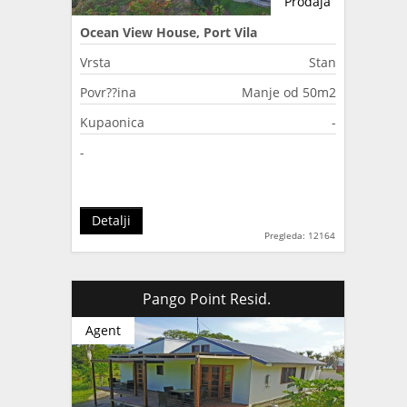
Prodaja
Ocean View House, Port Vila
Vrsta
Stan
Povr??ina
Manje od 50m2
Kupaonica
-
-
Detalji
Pregleda: 12164
Pango Point Resid.
Agent