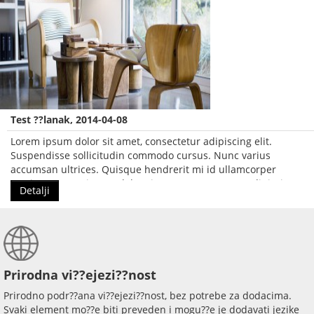
Test ??lanak, 2014-04-08
Lorem ipsum dolor sit amet, consectetur adipiscing elit.
Suspendisse sollicitudin commodo cursus. Nunc varius
accumsan ultrices. Quisque hendrerit mi id ullamcorper
pretium. Lorem ipsum dolor sit amet, consectetur adipiscing
Detalji
elit.
Prirodna vi??ejezi??nost
Prirodno podr??ana vi??ejezi??nost, bez potrebe za dodacima.
Svaki element mo??e biti preveden i mogu??e je dodavati jezike