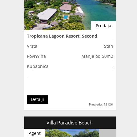
Prodaja
Tropicana Lagoon Resort, Second
Lagoon, Port Vila, Vanuatu
Vrsta
Stan
Povr??ina
Manje od 50m2
Kupaonica
-
-
Detalji
Pregleda: 12126
Villa Paradise Beach
Agent