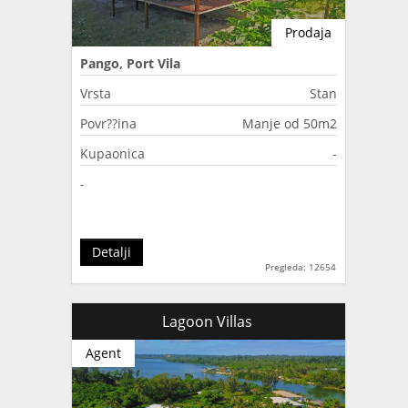
Prodaja
Pango, Port Vila
Vrsta
Stan
Povr??ina
Manje od 50m2
Kupaonica
-
-
Detalji
Pregleda: 12654
Lagoon Villas
Agent