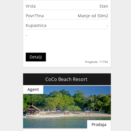
Vrsta
Stan
Povr??ina
Manje od 50m2
Kupaonica
-
-
Detalji
Pregleda: 11794
CoCo Beach Resort
Agent
Prodaja