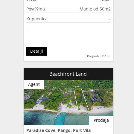
Povr??ina
Manje od 50m2
Kupaonica
-
-
Detalji
Pregleda: 11106
Beachfront Land
Agent
Prodaja
Paradise Cove, Pango, Port Vila