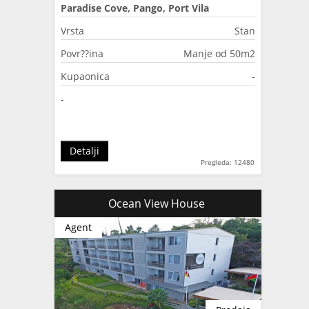
Paradise Cove, Pango, Port Vila
Vrsta
Stan
Povr??ina
Manje od 50m2
Kupaonica
-
-
Detalji
Pregleda: 12480
Ocean View House
Agent