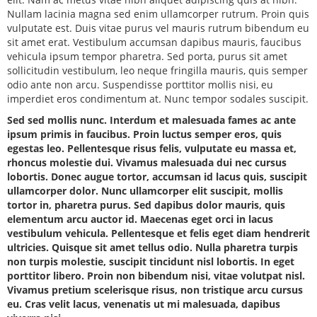
Nullam lacinia magna sed enim ullamcorper rutrum. Proin quis
vulputate est. Duis vitae purus vel mauris rutrum bibendum eu
sit amet erat. Vestibulum accumsan dapibus mauris, faucibus
vehicula ipsum tempor pharetra. Sed porta, purus sit amet
sollicitudin vestibulum, leo neque fringilla mauris, quis semper
odio ante non arcu. Suspendisse porttitor mollis nisi, eu
imperdiet eros condimentum at. Nunc tempor sodales suscipit.
Sed sed mollis nunc. Interdum et malesuada fames ac ante
ipsum primis in faucibus. Proin luctus semper eros, quis
egestas leo. Pellentesque risus felis, vulputate eu massa et,
rhoncus molestie dui. Vivamus malesuada dui nec cursus
lobortis. Donec augue tortor, accumsan id lacus quis, suscipit
ullamcorper dolor. Nunc ullamcorper elit suscipit, mollis
tortor in, pharetra purus. Sed dapibus dolor mauris, quis
elementum arcu auctor id. Maecenas eget orci in lacus
vestibulum vehicula. Pellentesque et felis eget diam hendrerit
ultricies. Quisque sit amet tellus odio. Nulla pharetra turpis
non turpis molestie, suscipit tincidunt nisl lobortis. In eget
porttitor libero. Proin non bibendum nisi, vitae volutpat nisl.
Vivamus pretium scelerisque risus, non tristique arcu cursus
eu. Cras velit lacus, venenatis ut mi malesuada, dapibus