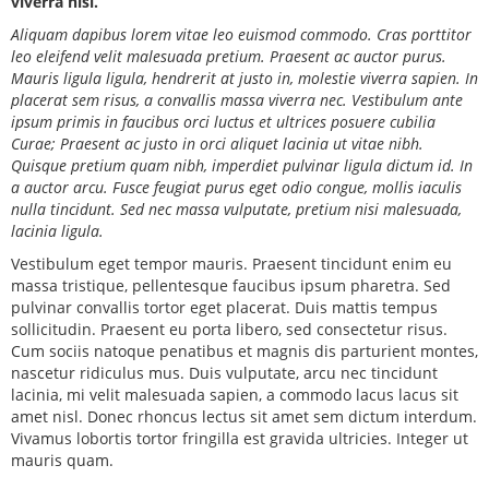
viverra nisi.
Aliquam dapibus lorem vitae leo euismod commodo. Cras porttitor
leo eleifend velit malesuada pretium. Praesent ac auctor purus.
Mauris ligula ligula, hendrerit at justo in, molestie viverra sapien. In
placerat sem risus, a convallis massa viverra nec. Vestibulum ante
ipsum primis in faucibus orci luctus et ultrices posuere cubilia
Curae; Praesent ac justo in orci aliquet lacinia ut vitae nibh.
Quisque pretium quam nibh, imperdiet pulvinar ligula dictum id. In
a auctor arcu. Fusce feugiat purus eget odio congue, mollis iaculis
nulla tincidunt. Sed nec massa vulputate, pretium nisi malesuada,
lacinia ligula.
Vestibulum eget tempor mauris. Praesent tincidunt enim eu
massa tristique, pellentesque faucibus ipsum pharetra. Sed
pulvinar convallis tortor eget placerat. Duis mattis tempus
sollicitudin. Praesent eu porta libero, sed consectetur risus.
Cum sociis natoque penatibus et magnis dis parturient montes,
nascetur ridiculus mus. Duis vulputate, arcu nec tincidunt
lacinia, mi velit malesuada sapien, a commodo lacus lacus sit
amet nisl. Donec rhoncus lectus sit amet sem dictum interdum.
Vivamus lobortis tortor fringilla est gravida ultricies. Integer ut
mauris quam.