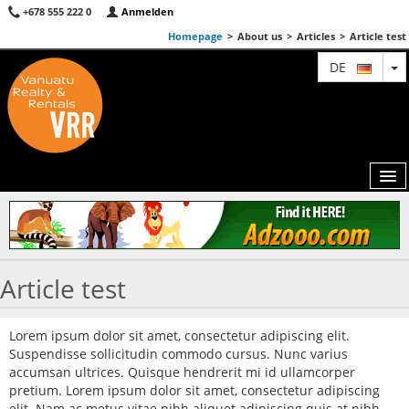
+678 555 222 0
Anmelden
Homepage
>
About us
>
Articles
>
Article test
T
DE
MAP
Article test
AGENTS
FEATURED
Lorem ipsum dolor sit amet, consectetur adipiscing elit.
Suspendisse sollicitudin commodo cursus. Nunc varius
ABOUT US
accumsan ultrices. Quisque hendrerit mi id ullamcorper
pretium. Lorem ipsum dolor sit amet, consectetur adipiscing
CONTACT
elit. Nam ac metus vitae nibh aliquet adipiscing quis at nibh.