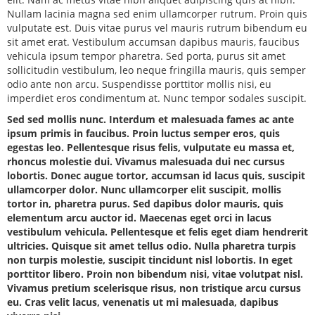
Nullam lacinia magna sed enim ullamcorper rutrum. Proin quis
vulputate est. Duis vitae purus vel mauris rutrum bibendum eu
sit amet erat. Vestibulum accumsan dapibus mauris, faucibus
vehicula ipsum tempor pharetra. Sed porta, purus sit amet
sollicitudin vestibulum, leo neque fringilla mauris, quis semper
odio ante non arcu. Suspendisse porttitor mollis nisi, eu
imperdiet eros condimentum at. Nunc tempor sodales suscipit.
Sed sed mollis nunc. Interdum et malesuada fames ac ante
ipsum primis in faucibus. Proin luctus semper eros, quis
egestas leo. Pellentesque risus felis, vulputate eu massa et,
rhoncus molestie dui. Vivamus malesuada dui nec cursus
lobortis. Donec augue tortor, accumsan id lacus quis, suscipit
ullamcorper dolor. Nunc ullamcorper elit suscipit, mollis
tortor in, pharetra purus. Sed dapibus dolor mauris, quis
elementum arcu auctor id. Maecenas eget orci in lacus
vestibulum vehicula. Pellentesque et felis eget diam hendrerit
ultricies. Quisque sit amet tellus odio. Nulla pharetra turpis
non turpis molestie, suscipit tincidunt nisl lobortis. In eget
porttitor libero. Proin non bibendum nisi, vitae volutpat nisl.
Vivamus pretium scelerisque risus, non tristique arcu cursus
eu. Cras velit lacus, venenatis ut mi malesuada, dapibus