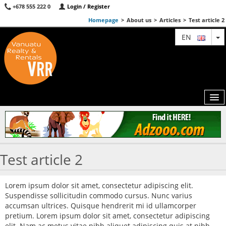
+678 555 222 0
Login / Register
Homepage
>
About us
>
Articles
>
Test article 2
T
EN
MAP
Test article 2
AGENTS
FEATURED
Lorem ipsum dolor sit amet, consectetur adipiscing elit.
Suspendisse sollicitudin commodo cursus. Nunc varius
ABOUT US
accumsan ultrices. Quisque hendrerit mi id ullamcorper
pretium. Lorem ipsum dolor sit amet, consectetur adipiscing
CONTACT
elit. Nam ac metus vitae nibh aliquet adipiscing quis at nibh.