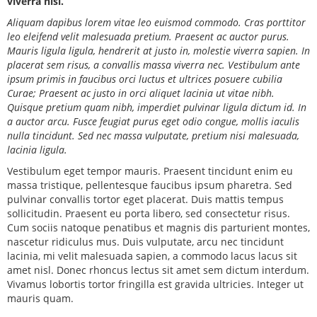
viverra nisi.
Aliquam dapibus lorem vitae leo euismod commodo. Cras porttitor
leo eleifend velit malesuada pretium. Praesent ac auctor purus.
Mauris ligula ligula, hendrerit at justo in, molestie viverra sapien. In
placerat sem risus, a convallis massa viverra nec. Vestibulum ante
ipsum primis in faucibus orci luctus et ultrices posuere cubilia
Curae; Praesent ac justo in orci aliquet lacinia ut vitae nibh.
Quisque pretium quam nibh, imperdiet pulvinar ligula dictum id. In
a auctor arcu. Fusce feugiat purus eget odio congue, mollis iaculis
nulla tincidunt. Sed nec massa vulputate, pretium nisi malesuada,
lacinia ligula.
Vestibulum eget tempor mauris. Praesent tincidunt enim eu
massa tristique, pellentesque faucibus ipsum pharetra. Sed
pulvinar convallis tortor eget placerat. Duis mattis tempus
sollicitudin. Praesent eu porta libero, sed consectetur risus.
Cum sociis natoque penatibus et magnis dis parturient montes,
nascetur ridiculus mus. Duis vulputate, arcu nec tincidunt
lacinia, mi velit malesuada sapien, a commodo lacus lacus sit
amet nisl. Donec rhoncus lectus sit amet sem dictum interdum.
Vivamus lobortis tortor fringilla est gravida ultricies. Integer ut
mauris quam.